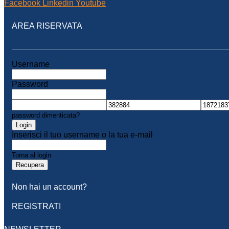
Facebook
Linkedin
Youtube
AREA RISERVATA
Username
Password
password dimenticata?
Login
Inserisci il tuo username o la tua e-mail
Torna al login
Recupera
Non hai un account?
REGISTRATI