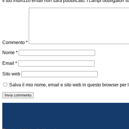
Il tuo indirizzo email non sarà pubblicato.
I campi obbligatori 
Commento
*
Nome
*
Email
*
Sito web
Salva il mio nome, email e sito web in questo browser per