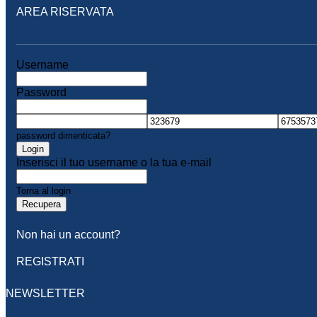
AREA RISERVATA
Username
Password
password dimenticata?
Login
Inserisci il tuo username o la tua e-mail
Torna al login
Recupera
Non hai un account?
REGISTRATI
NEWSLETTER