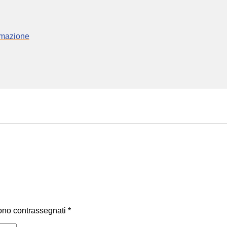
ormazione
sono contrassegnati
*